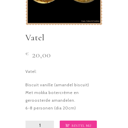
Vatel
20,00
€
Vatel:
Biscuit vanille (amandel biscuit)
Met mokka botercrème en
geroosterde amandelen.
6-8 personen (dia 20cm)
Vatel
BESTEL NU