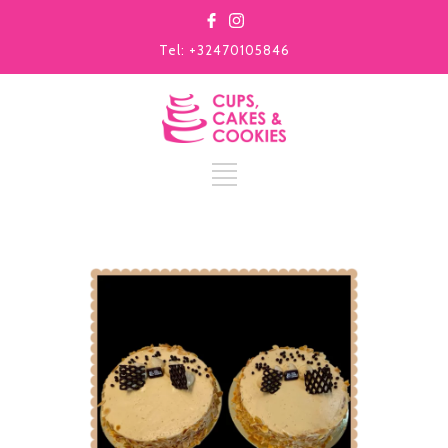
Tel: +32470105846