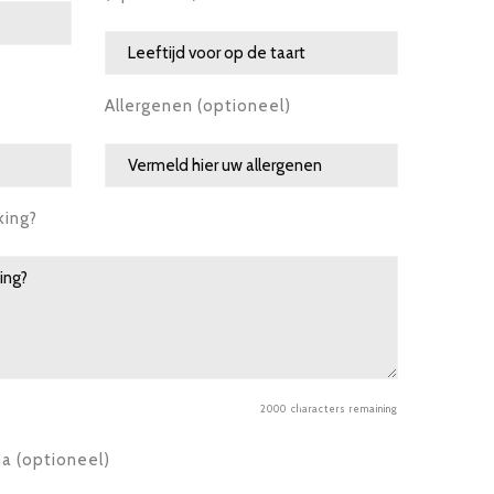
Allergenen (optioneel)
king?
2000
characters remaining
ma (optioneel)