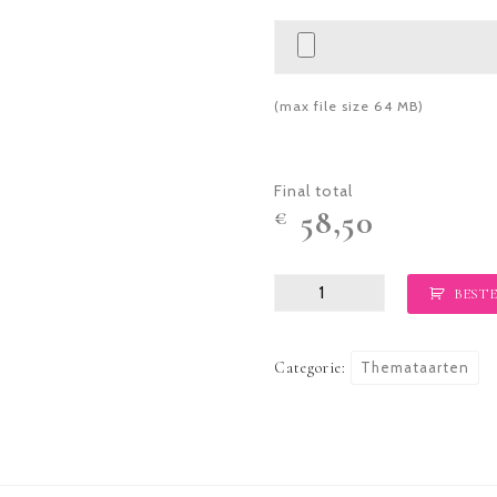
(max file size 64 MB)
Final total
58,50
€
Themataart
BESTE
3D
aantal
Categorie:
Themataarten