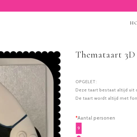
H
Themataart 3D
OPGELET:
Deze taart bestaat altijd uit c
De taart wordt altijd met fo
*
Aantal personen
9