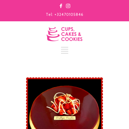
Tel: +32470105846