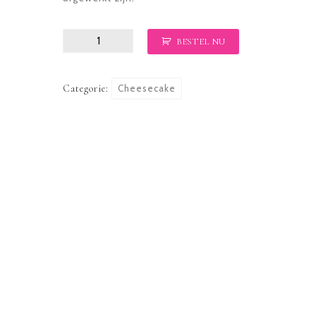
Cheesecake
BESTEL NU
aardbei
aantal
Categorie:
Cheesecake