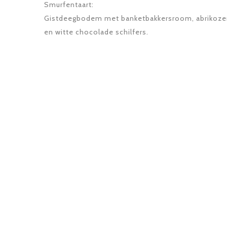
Smurfentaart:
Gistdeegbodem met banketbakkersroom, abrikozen
en witte chocolade schilfers.