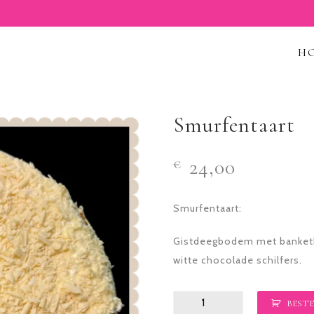
H
Smurfentaart
24,00
€
Smurfentaart:
Gistdeegbodem met banketb
witte chocolade schilfers.
Smurfentaart
BESTE