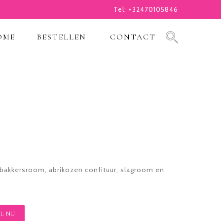
Tel: +32470105846
OME
BESTELLEN
CONTACT
akkersroom, abrikozen confituur, slagroom en
L NU